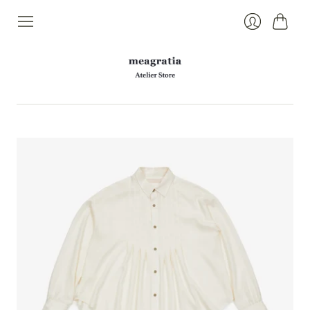
カ
ロ
ー
グ
ト
イ
ン