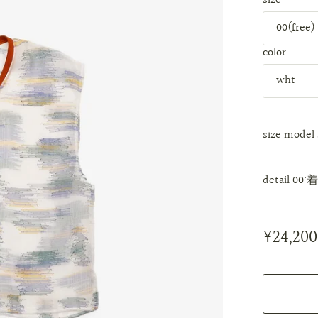
size
color
size
model 
detail
00:
¥24,200