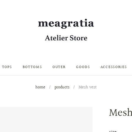
TOPS
BOTTOMS
OUTER
GOODS
ACCESSORIES
home
/
products
/
Mesh vest
Mesh