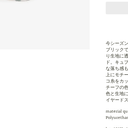
今シーズンテ
ブリック
り生地に
ド。キュ
な落ち感
上にモチ
コ糸をカ
チーフの
色と生地
イヤード
material q
Polyureth