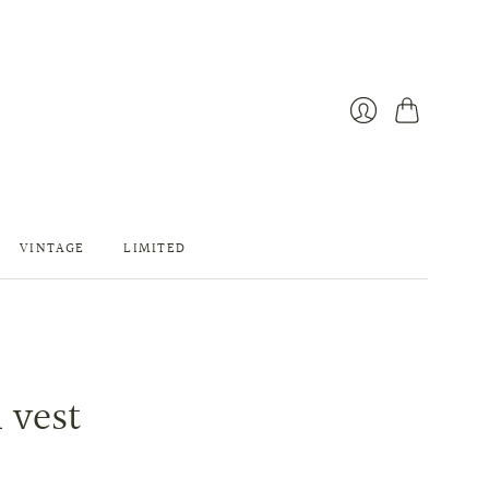
カ
ロ
ー
グ
ト
イ
ン
VINTAGE
LIMITED
 vest