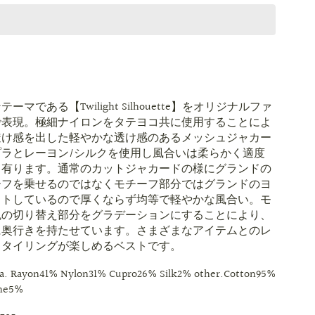
ーマである【Twilight Silhouette】をオリジナルファ
で表現。極細ナイロンをタテヨコ共に使用することによ
透け感を出した軽やかな透け感のあるメッシュジャカー
プラとレーヨン/シルクを使用し風合いは柔らかく適度
も有ります。通常のカットジャカードの様にグランドの
ーフを乗せるのではなくモチーフ部分ではグランドのヨ
ットしているので厚くならず均等で軽やかな風合い。モ
色の切り替え部分をグラデーションにすることにより、
に奥行きを持たせています。さまざまなアイテムとのレ
スタイリングが楽しめるベストです。
ua. Rayon41% Nylon31% Cupro26% Silk2% other.Cotton95%
ane5%